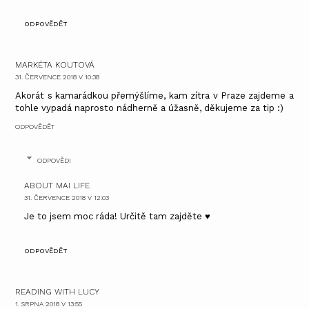
ODPOVĚDĚT
MARKÉTA KOUTOVÁ
31. ČERVENCE 2018 V 10:38
Akorát s kamarádkou přemýšlíme, kam zítra v Praze zajdeme a
tohle vypadá naprosto nádherně a úžasně, děkujeme za tip :)
ODPOVĚDĚT
ODPOVĚDI
ABOUT MAI LIFE
31. ČERVENCE 2018 V 12:03
Je to jsem moc ráda! Určitě tam zajděte ♥
ODPOVĚDĚT
READING WITH LUCY
1. SRPNA 2018 V 13:55