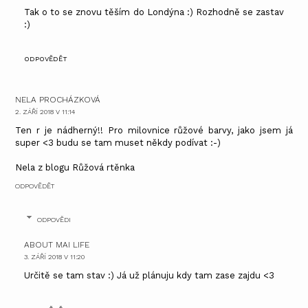
Tak o to se znovu těším do Londýna :) Rozhodně se zastav
:)
ODPOVĚDĚT
NELA PROCHÁZKOVÁ
2. ZÁŘÍ 2018 V 11:14
Ten r je nádherný!! Pro milovnice růžové barvy, jako jsem já
super <3 budu se tam muset někdy podívat :-)
Nela z blogu
Růžová rtěnka
ODPOVĚDĚT
ODPOVĚDI
ABOUT MAI LIFE
3. ZÁŘÍ 2018 V 11:20
Určitě se tam stav :) Já už plánuju kdy tam zase zajdu <3