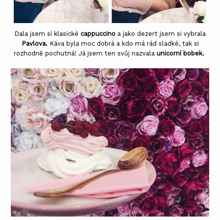
Dala jsem si klasické
cappuccino
a jako dezert jsem si vybrala
P
avlova.
Káva byla moc dobrá a kdo má rád sladké, tak si
rozhodně pochutná! Já jsem ten svůj nazvala
unicorní bobek.