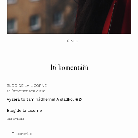
TŘINEC
16 komentářů
BLOG DE LA LICORNE.
28. ČERVENCE 2018 V 19:48
Vyzerá to tam nádherne! A sladko! ❀✿
Blog de la Licorne
ODPOVĚDĚT
ODPOVĚDI