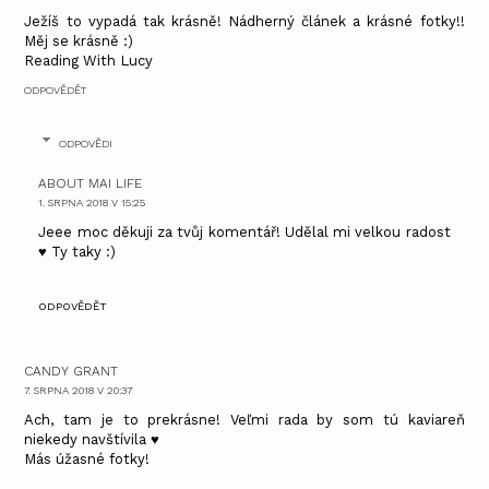
Ježíš to vypadá tak krásně! Nádherný článek a krásné fotky!!
Měj se krásně :)
Reading With Lucy
ODPOVĚDĚT
ODPOVĚDI
ABOUT MAI LIFE
1. SRPNA 2018 V 15:25
Jeee moc děkuji za tvůj komentář! Udělal mi velkou radost
♥ Ty taky :)
ODPOVĚDĚT
CANDY GRANT
7. SRPNA 2018 V 20:37
Ach, tam je to prekrásne! Veľmi rada by som tú kaviareň
niekedy navštívila ♥
Más úžasné fotky!