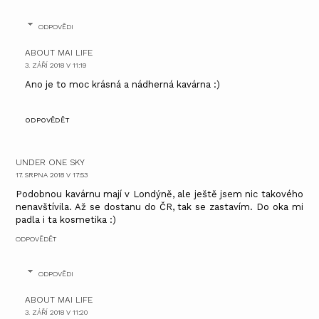
ODPOVĚDI
ABOUT MAI LIFE
3. ZÁŘÍ 2018 V 11:19
Ano je to moc krásná a nádherná kavárna :)
ODPOVĚDĚT
UNDER ONE SKY
17. SRPNA 2018 V 17:53
Podobnou kavárnu mají v Londýně, ale ještě jsem nic takového
nenavštívila. Až se dostanu do ČR, tak se zastavím. Do oka mi
padla i ta kosmetika :)
ODPOVĚDĚT
ODPOVĚDI
ABOUT MAI LIFE
3. ZÁŘÍ 2018 V 11:20