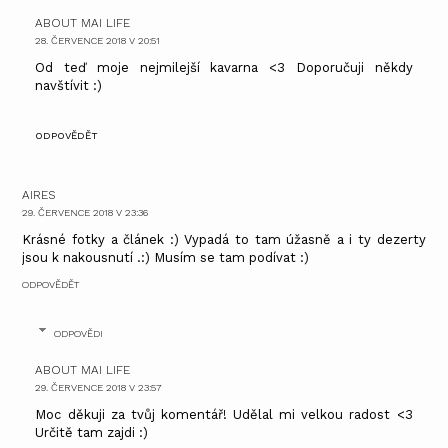
ABOUT MAI LIFE
28. ČERVENCE 2018 V 20:51
Od teď moje nejmilejší kavarna <3 Doporučuji někdy
navštívit :)
ODPOVĚDĚT
AIRES
29. ČERVENCE 2018 V 23:36
Krásné fotky a článek :) Vypadá to tam úžasně a i ty dezerty
jsou k nakousnutí .:) Musím se tam podívat :)
ODPOVĚDĚT
ODPOVĚDI
ABOUT MAI LIFE
29. ČERVENCE 2018 V 23:57
Moc děkuji za tvůj komentář! Udělal mi velkou radost <3
Určitě tam zajdi :)