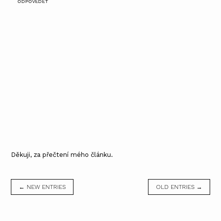
ODPOVĚDĚT
Děkuji, za přečtení mého článku.
← NEW ENTRIES
OLD ENTRIES →