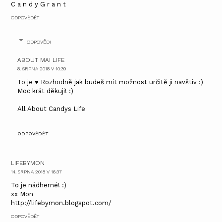
C a n d y G r a n t
ODPOVĚDĚT
ODPOVĚDI
ABOUT MAI LIFE
8. SRPNA 2018 V 10:39
To je ♥ Rozhodně jak budeš mít možnost určitě ji navštiv :)
Moc krát děkuji! :)
All About Candys Life
ODPOVĚDĚT
LIFEBYMON
14. SRPNA 2018 V 16:37
To je nádherné! :)
xx Mon
http://lifebymon.blogspot.com/
ODPOVĚDĚT