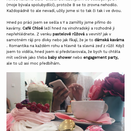
(moje bývala spolubydlící), protože B se to zrovna nehodilo.
Každopádně to ale nevadí, užily jsme si to tak či tak i ve dvou.
Hned po práci jsem se sešla s Y a zamířily jsme přímo do
kavárny.
Café Chloé
leží hned na vinohradský a rozhodně ji
nepřehlédnete. Z venku
pastelově růžová
a vevnitř jak v
samotném ráji pro dívky nebo jak říkají, že je to
dámská kavárna
. Romantika na každém rohu a hlavně ta slavná zeď z růží! Když
jsem to viděla, hned jsem si představovala, že bych tu chtěla
mít večírek jako třeba
baby shower
nebo
engagement party,
ale to už asi moc předbíhám.