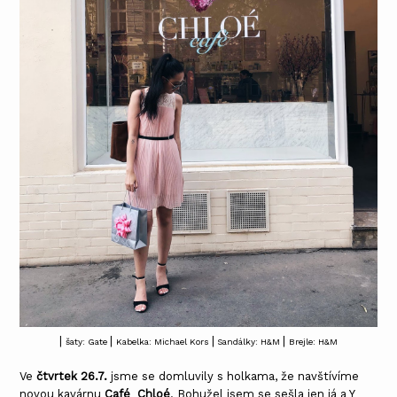
|
|
|
|
šaty: Gate
Kabelka: Michael Kors
Sandálky: H&M
Brejle: H&M
Ve
čtvrtek 26.7.
jsme se domluvily s holkama, že navštívíme
novou kavárnu
Café Chloé
. Bohužel jsem se sešla jen já a Y