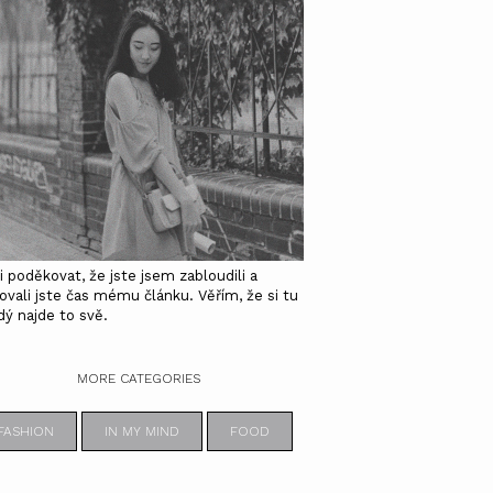
i poděkovat, že jste jsem zabloudili a
ovali jste čas mému článku. Věřím, že si tu
dý najde to svě.
MORE CATEGORIES
FASHION
IN MY MIND
FOOD