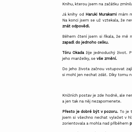
Knihu, kterou jsem na začátku zmínil
Já knihy od
Haruki Murakami
mám mo
Na konci jsem se už vztekala, že ne
znát odpovědi.
Během čtení jsem si říkala, že mě n
zapadl do jednoho celku.
Tóru Okada
žije jednoduchý život. P
jeho manželky, se
vše změní.
Do jeho života začnou vstupovat zaj
si mohl jen nechat zdát. Díky tomu 
Knižních postav je zde hodně, ale n
a jen tak na něj nezapomenete.
Přesto je dobré být v pozoru.
To je 
jsem si všechno nechat vyležet v hl
zorientovala a mohla nad příběhem
p