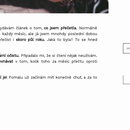
vydávám článek o tom,
co jsem přečetla
. Normálně
ala každý měsíc, ale já jsem mnohdy poslední dobou
přečíst i
skoro půl roku.
Jaká to byla? To se hned
ární očistu.
Připadalo mi, že si čtení nějak neužívám.
ovnávat
v tom, kolik toho za měsíc přečtu oproti
í je!
Pomalu už začínám mít konečně chuť, a za to