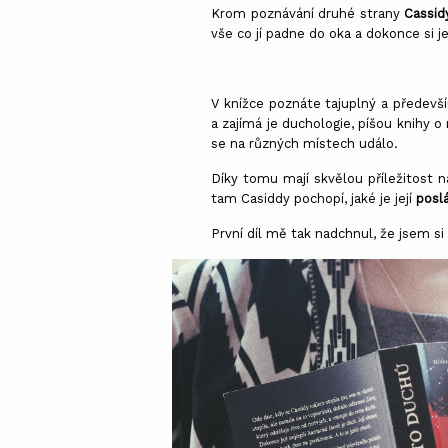
Krom poznávání druhé strany
Cassidy
vše co jí padne do oka a dokonce si 
V knížce poznáte tajuplný a předev
a zajímá je duchologie, píšou knihy o
se na různých místech událo.
Díky tomu mají skvělou příležitost 
tam Casiddy pochopí, jaké je její
posl
První díl mě tak nadchnul, že jsem s