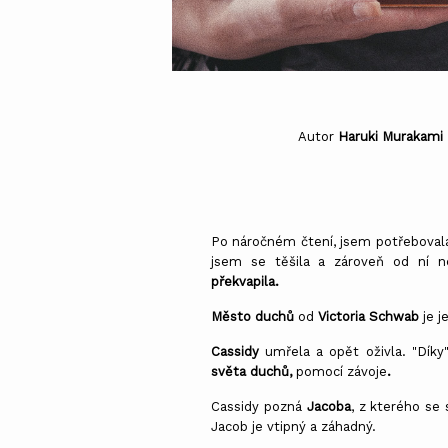
Autor
Haruki Murakami
Po náročném čtení, jsem potřebova
jsem se těšila a zároveň od ní n
překvapila.
Město duchů
od
Victoria Schwab
je j
Cassidy
umřela a opět oživla. "Díky
světa duchů,
pomocí závoje
.
Cassidy pozná
Jacoba
, z kterého se 
Jacob je vtipný a záhadný.