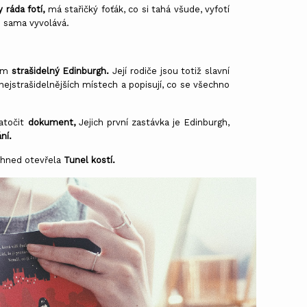
 ráda fotí,
má stařičký foťák, co si tahá všude, vyfotí
je sama vyvolává.
ším
strašidelný Edinburgh.
Její rodiče jsou totiž slavní
 nejstrašidelnějších místech a popisují, co se všechno
natočit
dokument,
Jejich první zastávka je Edinburgh,
ání.
i hned otevřela
Tunel kostí.