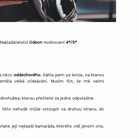
Nakladatelství
Odeon
Hodnocení
4*/5*
la něco
oddechového.
Sáhla jsem po knize, na kterou
eměla velká očekávání. Musím říct, že mě velmi
ednohubka, kterou přečtete za jedno odpoledne.
" této nehodě může vstoupit na druhou stranu, do
stane její nejlepší kamaráda, kterého vidí jenom ona.