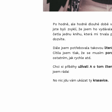
Po hodně, ale hodně dlouhé době 
jste byli zvyklí, že jsem ho vydáv
četla jednu knihu, která mi trvala 
dozvíte.
Dále jsem potřebovala takovou
liter
Cítila jsem tlak, že se musím
por
ostatním, jak rychle atd.
Chci si příběhy
užívat! A o tom čten
jsem ráda!
No nic jdu vám ukázat ty
krasavice.