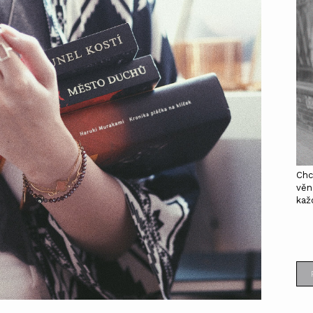
Chc
věn
kaž