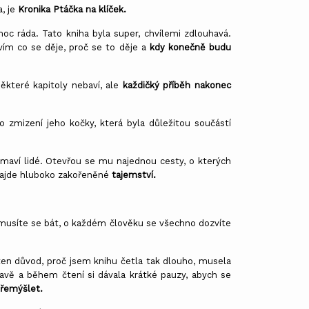
a, je
Kronika Ptáčka na klíček.
c ráda. Tato kniha byla super, chvílemi zdlouhavá.
vím co se děje, proč se to děje a
kdy konečně budu
ěkteré kapitoly nebaví, ale
každičký příběh nakonec
o zmizení jeho kočky, která byla důležitou součástí
ímaví lidé. Otevřou se mu najednou cesty, o kterých
najde hluboko zakořeněné
tajemství.
emusíte se bát, o každém člověku se všechno dozvíte
ten důvod, proč jsem knihu četla tak dlouho, musela
avě a během čtení si dávala krátké pauzy, abych se
řemýšlet.