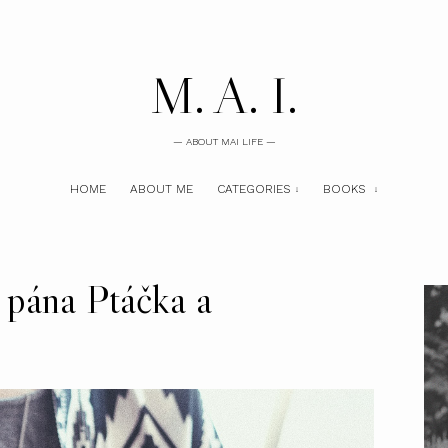
M. A. I.
— ABOUT MAI LIFE —
HOME
ABOUT ME
CATEGORIES
BOOKS
 pána Ptáčka a