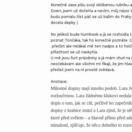
Konečně zase píšu svojí oblíbenou rubriku a
Doerr, jsem už dočetla a nevím, můj názor b
budu pomalu číst páč se už balím do Prahy
docela depky )
No jelikož bude humbook a já se rozhodla 
poznat Tončáka, tak ho konečně poznáte :D
přečíst ale nelákal mě ten nadpis a to holči
příležtost se už naskytla.
U mě jsou furt prázdniny a já mám chuť na 
neočekávam ale všichni mi říkají, že jim hlav
přečíst jsem na ní prostě zvědavá.
Anotace:
Milostné dopisy mají mnoho podob. Lara Jea
rozloučenou. Lara žádnému klukovi nedala n
dopis o tom, jak se cítí, pečlivě ho zapečet
dopisy z krabice zmizí a Lara zjistí, že je
které před světem – a hlavně přímo před ad
minulostí, zjišťuje, že něco dobrého to rozes