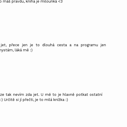
no máš pravdu, kniha je milounká <3
 jet, přece jen je to dlouhá cesta a na programu jen
hystám, láká mě :)
aze tak nevím zda jet. U mě to je hlavně potkat ostatní
Určitě si jí přečti, je to milá knížka :)