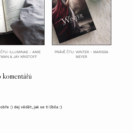
 ČTU: ILLUMINAE - AMIE
PRÁVĚ ČTU: WINTER - MARISSA
FMAN & JAY KRISTOFF
MEYER
6 komentářů
e :) dej vědět, jak se ti líbila :)