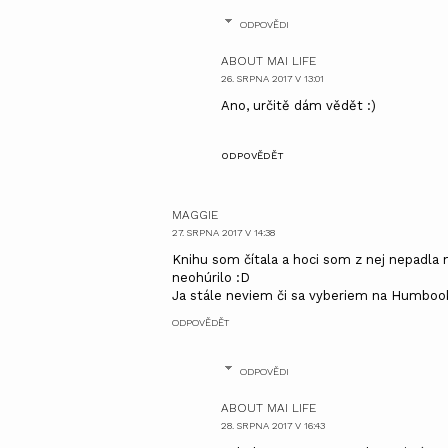
ODPOVĚDI
ABOUT MAI LIFE
26. SRPNA 2017 V 13:01
Ano, určitě dám vědět :)
ODPOVĚDĚT
MAGGIE
27. SRPNA 2017 V 14:38
Knihu som čítala a hoci som z nej nepadla n
neohúrilo :D
Ja stále neviem či sa vyberiem na Humbook,
ODPOVĚDĚT
ODPOVĚDI
ABOUT MAI LIFE
28. SRPNA 2017 V 16:43