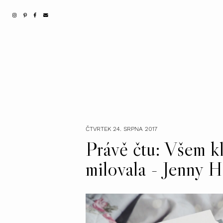
ČTVRTEK 24. SRPNA 2017
Právě čtu: Všem k
milovala - Jenny 