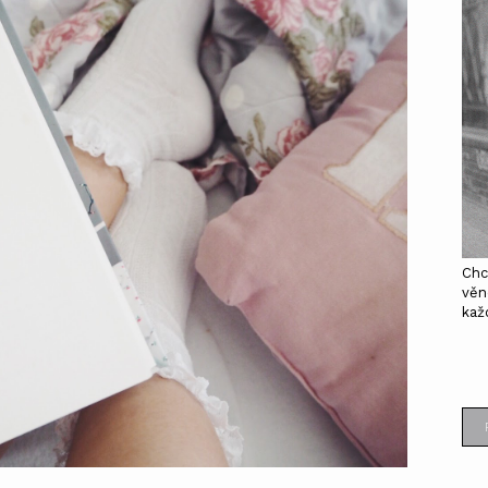
Chc
věn
kaž