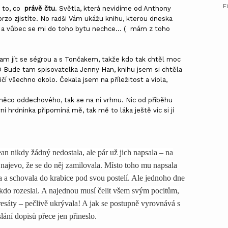
F
 to, co
právě čtu
. Světla, která nevidíme od Anthony
rzo zjistíte. No radši Vám ukážu knihu, kterou dneska
 a vůbec se mi do toho bytu nechce... ( mám z toho
tam jít se ségrou a s Tončakem, takže kdo tak chtěl moc
 Bude tam spisovatelka Jenny Han, knihu jsem si chtěla
čí všechno okolo. Čekala jsem na příležitost a viola,
něco oddechového, tak se na ní vrhnu. Nic od příběhu
ní hrdninka připomíná mě, tak mě to láka ještě víc si jí
n nikdy žádný nedostala, ale pár už jich napsala – na
ajevo, že se do něj zamilovala. Místo toho mu napsala
ila a schovala do krabice pod svou postelí. Ale jednoho dne
 někdo rozeslal. A najednou musí čelit všem svým pocitům,
resáty – pečlivě ukrývala! A jak se postupně vyrovnává s
lání dopisů přece jen přineslo.