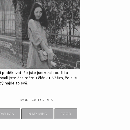
i poděkovat, že jste jsem zabloudili a
ovali jste čas mému článku. Věřím, že si tu
dý najde to svě.
MORE CATEGORIES
FASHION
IN MY MIND
FOOD