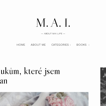
M. A. I.
— ABOUT MAI LIFE —
HOME
ABOUT ME
CATEGORIES
BOOKS
lukům, které jsem
Han