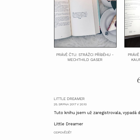
PRÁVĚ ČTU: STRÁŽCI PŘÍBĚHU -
PRÁVĚ
MECHTHILD GASER
KAU
LITTLE DREAMER
25. SRPNA 2017 V 20:10
Tuto knihu jsem už zaregistrovala, vypadá dobř
Little Dreamer
ODPOVĚDĚT