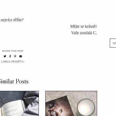
nejvíce těšíte?
Mějte se krásně!
Vaše zoufalá C.
SHARE THIS POST
LABELS:
PRÁVĚČTU
imilar Posts