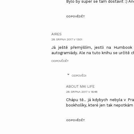
Bylo by super se tam dostavit :) A
ODPOVĚDĚT
AIRES
28. SRPNA 2017 V 13:01
Já ještě přemýšlím, jestli na Humbook
autogramiády. Ale na tuto knihu se určitě c
ODPOVĚDĚT
ODPOVĚDI
ABOUT MAI LIFE
28. SRPNA 2017 V 16:48
Chápu tě.. já kdybych nebyla v Pr
bookholíky, které jen tak nepotkám :) 
ODPOVĚDĚT