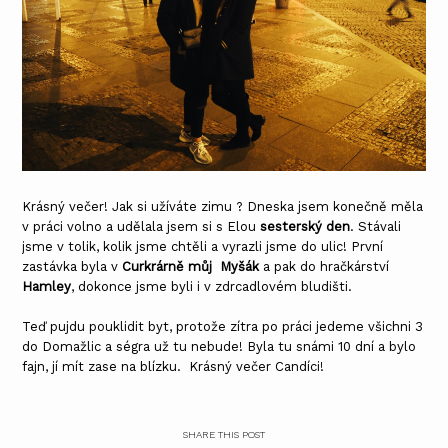
Krásný večer! Jak si užíváte zimu ? Dneska jsem konečně měla
v práci volno a udělala jsem si s Elou
sesterský den
. Stávali
jsme v tolik, kolik jsme chtěli a vyrazli jsme do ulic! První
zastávka byla v
Curkrárně můj Myšák
a pak do hračkárství
Hamley
, dokonce jsme byli i v zdrcadlovém bludišti.
Teď pujdu pouklidit byt, protože zítra po práci jedeme všichni 3
do Domažlic a ségra už tu nebude! Byla tu snámi 10 dní a bylo
fajn, jí mít zase na blízku. Krásný večer Candíci!
SHARE THIS POST