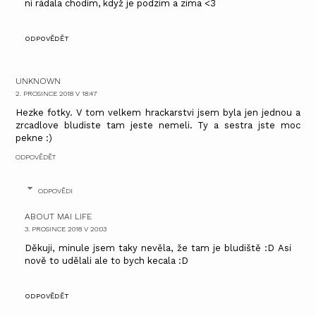
ní rádala chodím, když je podzim a zima <3
ODPOVĚDĚT
UNKNOWN
2. PROSINCE 2018 V 18:47
Hezke fotky. V tom velkem hrackarstvi jsem byla jen jednou a
zrcadlove bludiste tam jeste nemeli. Ty a sestra jste moc
pekne :)
ODPOVĚDĚT
ODPOVĚDI
ABOUT MAI LIFE
3. PROSINCE 2018 V 20:03
Děkuji, minule jsem taky nevěla, že tam je bludiště :D Asi
nově to udělali ale to bych kecala :D
ODPOVĚDĚT