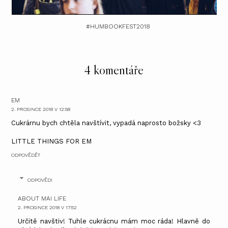
#HUMBOOKFEST2018
4 komentáře
EM
2. PROSINCE 2018 V 12:58
Cukrárnu bych chtěla navštívit, vypadá naprosto božsky <3
LITTLE THINGS FOR EM
ODPOVĚDĚT
ODPOVĚDI
ABOUT MAI LIFE
2. PROSINCE 2018 V 17:52
Určitě navštiv! Tuhle cukrácnu mám moc ráda! Hlavně do