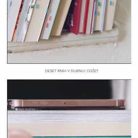
DESET KNIH V DUBNU! COŽE?