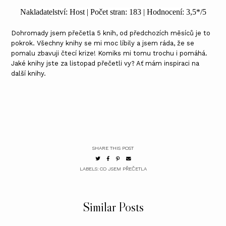
Nakladatelství: Host | Počet stran: 183 | Hodnocení: 3,5*/5
Dohromady jsem přečetla 5 knih, od předchozích měsíců je to
pokrok. Všechny knihy se mi moc líbily a jsem ráda, že se
pomalu zbavuji čtecí krize! Komiks mi tomu trochu i pomáhá.
Jaké knihy jste za listopad přečetli vy? Ať mám inspiraci na
další knihy.
SHARE THIS POST
LABELS:
CO JSEM PŘEČETLA
Similar Posts