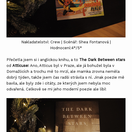
Nakladatelství: Crew | Scénář: Shea Fontanová |
Hodnocení:4*/5*
Přečetla jsem si i anglickou knihu, a to
The Dark Between stars
od
Atticuse
! Ano, Atticus byl v Praze, ale já bohužel byla v
Domažlicích a trochu mě to mrzí, ale mamka zrovna neměla
dobrý týden, takže jsem čas radši strávila s ní. Jinak poezie mě
bavila, ale byly zde i citáty, ze kterých jsem nebyla moc
odvařená. Celkově se mi jeho moderní poezie ale líbí!