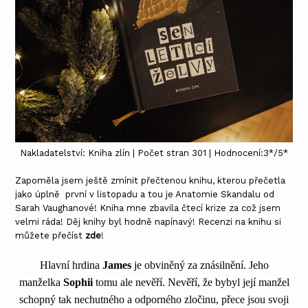
Nakladatelství: Kniha zlín | Počet stran 301 | Hodnocení:3*/5*
Zapoměla jsem ještě zmínit přečtenou knihu, kterou přečetla
jako úplně první v listopadu a tou je Anatomie Skandalu od
Sarah Vaughanové! Kniha mne zbavila čtecí krize za což jsem
velmi ráda! Děj knihy byl hodně napínavý! Recenzi na knihu si
můžete přečíst
zde
!
Hlavní hrdina
James
je obviněný za znásilnění. Jeho
manželka
Sophii
tomu ale nevěří. Nevěří, že bybyl její manžel
schopný tak nechutného a odporného zločinu, přece jsou svoji