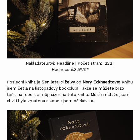
Nakladatelství: Headline | Počet stran: 222 |
Hodnocení:3,5*/5*
Poslední kniha je
Sen letající želvy
od
Nory Eckhaedtové
! Knihu
jsem četla na listopadový bookclub! Takže se můžete brzo
těšit na report a můj názor na tuto knihu. Musím říct, že jsem
chvíli byla zmatená a konec jsem očekávala.