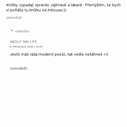
Knížky vypadají opravdu zajímavě a lákavě. Přemýšlím, že bych
si pořídila tu knížku od Atticuse:))
ODPOVĚDĚT
ODPOVĚDI
ABOUT MAI LIFE
8. PROSINCE 2018 V 20:37
Jestli máš ráda moderní poezii, tak vedle nešáhneš <3
ODPOVĚDĚT