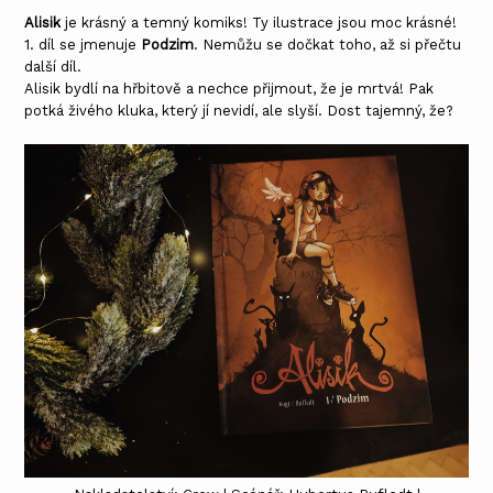
Alisik
je krásný a temný komiks! Ty ilustrace jsou moc krásné!
1. díl se jmenuje
Podzim
. Nemůžu se dočkat toho, až si přečtu
další díl.
Alisik bydlí na hřbitově a nechce přijmout, že je mrtvá! Pak
potká živého kluka, který jí nevidí, ale slyší. Dost tajemný, že?