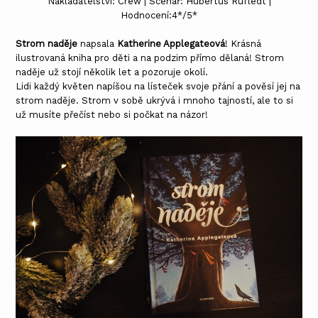
Nakladatelství: Crew | Scénář: Hubertus Rufledt |
Hodnocení:4*/5*
Strom naděje
napsala
Katherine Applegateová
! Krásná
ilustrovaná kniha pro děti a na podzim přímo dělaná! Strom
naděje už stojí několik let a pozoruje okolí.
Lidi každý květen napíšou na lísteček svoje přání a pověsí jej na
strom naděje. Strom v sobě ukrývá i mnoho tajností, ale to si
už musíte přečíst nebo si počkat na názor!