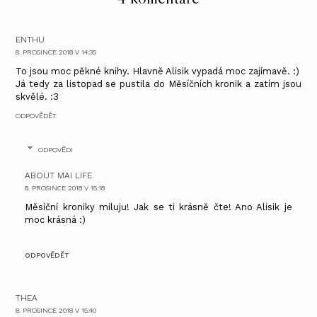
ENTHU
8. PROSINCE 2018 V 14:35
To jsou moc pěkné knihy. Hlavně Alisik vypadá moc zajímavě. :)
Já tedy za listopad se pustila do Měsíčních kronik a zatím jsou
skvělé. :3
ODPOVĚDĚT
ODPOVĚDI
ABOUT MAI LIFE
8. PROSINCE 2018 V 15:18
Měsíční kroniky miluju! Jak se ti krásně čte! Ano Alisik je
moc krásná :)
ODPOVĚDĚT
THEA
8. PROSINCE 2018 V 15:40