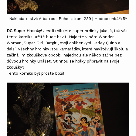
Nakladatelství: Albatros | Počet stran: 239 | Hodnocení:4*/5*
DC Super Hrdinky
! Jestli milujete super hrdinky jako já, tak vás
tento komiks určitě bude bavit! Najdete v něm Wonder
Woman, Super Girl, Batgirl, mojí oblíbenkyni Harley Quinn a
další. Všechny hrdinky jsou kamarádky, které navštěvují školu a
začíná jim zkouškové období, najednou ale někdo začne bez
důvodu hrdinky unášet. Stihnou se holky připravit na svoje
zkoušky?
Tento komiks byl prostě boží!