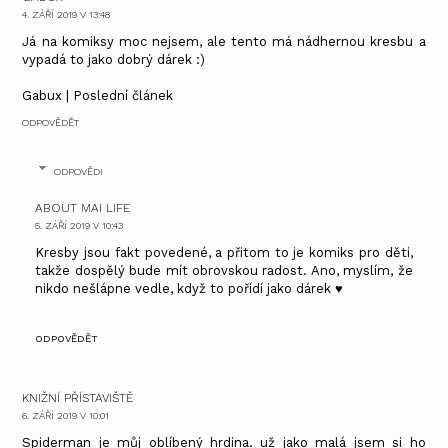
4. ZÁŘÍ 2019 V 13:48
Já na komiksy moc nejsem, ale tento má nádhernou kresbu a
vypadá to jako dobrý dárek :)
Gabux
|
Poslední článek
ODPOVĚDĚT
ODPOVĚDI
ABOUT MAI LIFE
5. ZÁŘÍ 2019 V 10:43
Kresby jsou fakt povedené, a přitom to je komiks pro děti,
takže dospělý bude mít obrovskou radost. Ano, myslím, že
nikdo nešlápne vedle, když to pořídí jako dárek ♥
ODPOVĚDĚT
KNIŽNÍ PŘÍSTAVIŠTĚ
6. ZÁŘÍ 2019 V 10:01
Spiderman je můj oblíbený hrdina. už jako malá jsem si ho