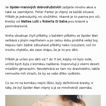
Ve
Spider-manových dobrodružstvích
zažijete mnoho akce a
také se zasmějete. Peter Parker je vtipný za každé situace.
Příběh je jednoduchý, nic složitého. Hlavně je to pastva pro oči,
kresby od
Mattea Lolli
a
Roberta Di Salva
jsou krásné a
pestrobarevné.
Kniha obsahuje čtyři příběhy, v každém příběhu se Spider Man
setkává s jiným nepřítelem a po celou dobu probíhá velký boj.
Nejsou tam žádné zdlouhavé příběhy nebo rozuzlení, což mi
trochu chybělo, ale zase chápu, že je to pro děti.
Příběh je určen pro děti od 7 do 11 let, kdyby mi bylo tolik,
určitě bych byla z komiksu nadšená. Doporučuji ji všemi deseti
mladším generacím. Neodehrává se tam nic drastického, takže
nemusíte mít strach, že by se vaše dítko vyděsilo.
Co se mi na komiksu nejvíc líbilo, byly definitivně kresby. A
taky, že byl Spider-Man vtipný a já se mnohokrát zasmála.