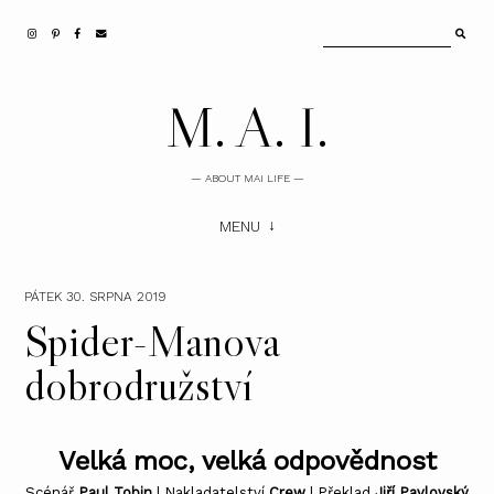
M. A. I.
— ABOUT MAI LIFE —
MENU
PÁTEK 30. SRPNA 2019
Spider-Manova
dobrodružství
Velká moc, velká odpovědnost
Scénář
Paul Tobin
| Nakladatelství
Crew
| Překlad
Jiří Pavlovský