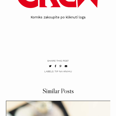
Komiks zakoupíte po kliknutí loga
SHARE THIS POST
LABELS:
TIP NA KNIHU
Similar Posts