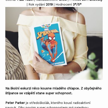
| Rok vydání
2019
| Hodnocení
3*/5*
Na školní exkurzi něco kousne mladého chlapce. Z obyčejného
štípance se vzápětí stane super schopnost.
Peter Parker
je středoškolák, kterého kousl radioaktivní
pavouk. Díky novým super schopnostem má najednou