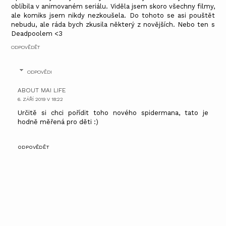
oblíbila v animovaném seriálu. Viděla jsem skoro všechny filmy,
ale komiks jsem nikdy nezkoušela. Do tohoto se asi pouštět
nebudu, ale ráda bych zkusila některý z novějších. Nebo ten s
Deadpoolem <3
ODPOVĚDĚT
ODPOVĚDI
ABOUT MAI LIFE
6. ZÁŘÍ 2019 V 18:22
Určitě si chci pořídit toho nového spidermana, tato je
hodně měřená pro děti :)
ODPOVĚDĚT