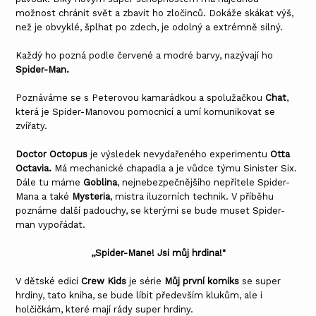
možnost chránit svět a zbavit ho zločinců. Dokáže skákat výš,
než je obvyklé, šplhat po zdech, je odolný a extrémně silný.
Každý ho pozná podle červené a modré barvy, nazývají ho
Spider-Man.
Poznáváme se s Peterovou kamarádkou a spolužačkou
Chat
,
která je Spider-Manovou pomocnicí a umí komunikovat se
zvířaty.
Doctor Octopus
je výsledek nevydařeného experimentu
Otta
Octavia.
Má mechanické chapadla a je vůdce týmu Sinister Six.
Dále tu máme
Goblina
, nejnebezpečnějšího nepřítele Spider-
Mana a také
Mysteria
, mistra iluzorních technik. V příběhu
poznáme další padouchy, se kterými se bude muset Spider-
man vypořádat.
,,Spider-Mane! Jsi můj hrdina!"
V dětské edici
Crew Kids
je série
Můj první komiks
se super
hrdiny, tato kniha, se bude líbit především klukům, ale i
holčičkám, které mají rády super hrdiny.