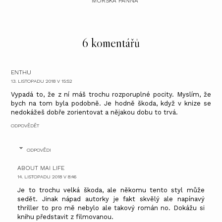
MOŘSKÁ PANNA
6 komentářů
ENTHU
13. LISTOPADU 2018 V 15:52
Vypadá to, že z ní máš trochu rozporuplné pocity. Myslím, že
bych na tom byla podobně. Je hodně škoda, když v knize se
nedokážeš dobře zorientovat a nějakou dobu to trvá.
ODPOVĚDĚT
ODPOVĚDI
ABOUT MAI LIFE
14. LISTOPADU 2018 V 8:46
Je to trochu velká škoda, ale někomu tento styl může
sedět. Jinak nápad autorky je fakt skvělý ale napínavý
thriller to pro mě nebylo ale takový román no. Dokážu si
knihu představit z filmovanou.