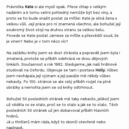
Právnička
Kate
si ale myslí opak. Přece chlap s velkým
nadáním a k tomu velmi pohledný nemůže být bez viny, a
proto se ho bude snažit poslat za mříže! Kate je silná žena s
velkou vůlí. Její práce pro ní znamená všechno, ale bohužel její
soukromý život stojí na druhou stranu za velkou belu.
Povede se Kate poslat Jamese za mříže a přesvědčí soud, že
je vinen? Nebo je v tom něco víc?
Na začátku knihy jsem se dost ztrácela a popravdě jsem byla i
zmatená, protože se příběh odehrává ve dvou dějových
linkách. Současnost a rok 1992. Sledujeme, jak naši hrdinové
studovali na Oxfordu. Objevuje se tam i postava
Holly.
Vůbec
jsem nechápala její význam a její pasáže mě někdy vůbec
nebavily. Po 100. stránce se ale celý příběh rozjel na plné
obrátky a nemohla jsem se od knihy odtrhnout.
Bohužel 50 posledních stránek mě taky nebavilo, jelikož jsem
už věděla co se stalo, proč se to stalo a jak se to stalo. Těch
posledních 50 stránek už jen dobarvoval příběh hlavních
hrdinů.
Já u thrillerů mám ráda, když to skončí otevřeně nebo
napínavě.