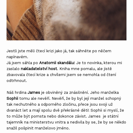
Jestli jste měli čtecí krizi jako já, tak sáhněte po něčem
napínavém.
Já jsem sáhla po
Anatomii skandálu
! Je to novinka, kterou mi
zaslalo
nakladatelství host
. Kniha mne pomalu, ale jistě
zbavovala čtecí krize a chvílemi jsem se nemohla od čtení
odtrhnout.
Náš hrdina
James
je obviněný za znásilnění. Jeho manželka
Sophii
tomu ale nevěří. Nevěří, že by byl její manžel schopný
tak nechutného a odporného zločinu, přece jsou svoji už
dvanáct let a mají spolu dvě překrásné děti! Sophii si myslí, že
to může být pomsta nebo dokonce závist. James je státní
tajemník na ministerstvu vnitra a nedivila by se, že by se někdo
snažil pošpinit manželovo jméno.