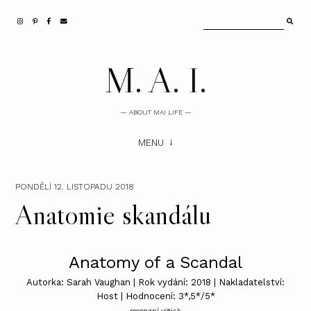
M. A. I.
— ABOUT MAI LIFE —
MENU
PONDĚLÍ 12. LISTOPADU 2018
Anatomie skandálu
Anatomy of a Scandal
Autorka: Sarah Vaughan | Rok vydání: 2018 | Nakladatelství:
Host | Hodnocení: 3*,5*/5*
recenzní výtisk