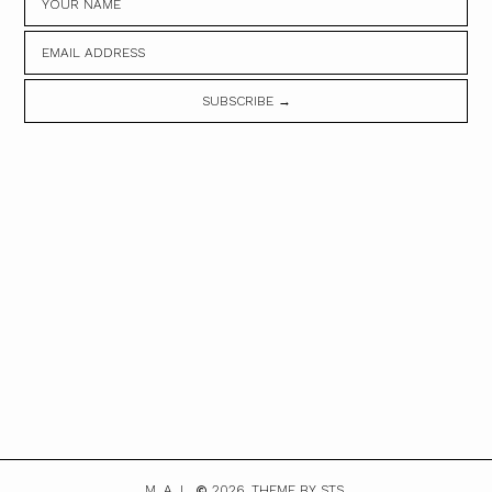
M. A. I.
2026.
THEME BY STS.