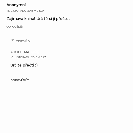
Anonymní
15. LISTOPADU 2018 V 23:00
Zajímavá kniha! Určitě si jí přečtu.
ODPOVĚDĚT
ODPOVĚDI
ABOUT MAI LIFE
16. LISTOPADU 2018 V 8:47
Určitě přečti :)
ODPOVĚDĚT