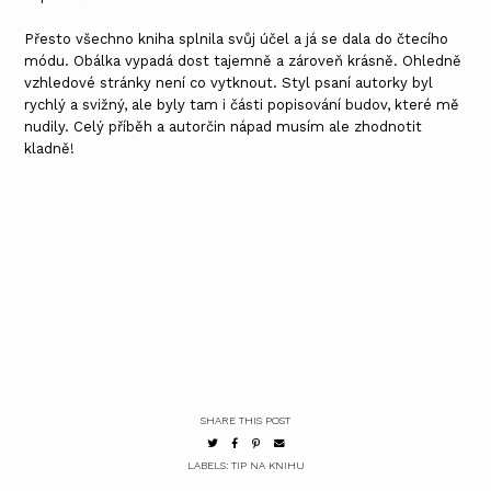
Přesto všechno kniha splnila svůj účel a já se dala do čtecího
módu. Obálka vypadá dost tajemně a zároveň krásně. Ohledně
vzhledové stránky není co vytknout. Styl psaní autorky byl
rychlý a svižný, ale byly tam i části popisování budov, které mě
nudily. Celý příběh a autorčin nápad musím ale zhodnotit
kladně!
SHARE THIS POST
LABELS:
TIP NA KNIHU