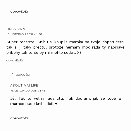
ODPOVĚDĚT
UNKNOWN
15. LISTOPADU 2018 V 11:52
Super recenze. Knihu si koupila mamka na tvoje doporucerni
tak si ji taky prectu, protoze nemam moc rada ty napinave
pribehy tak tohle by mi mohlo sedet. X)
ODPOVĚDĚT
ODPOVĚDI
ABOUT MAI LIFE
16. LISTOPADU 2018 V 8:46
Jé! Tak to velmi ráda čtu. Tak doufám, jak se tobě a
mamce bude kniha líbit ♥
ODPOVĚDĚT